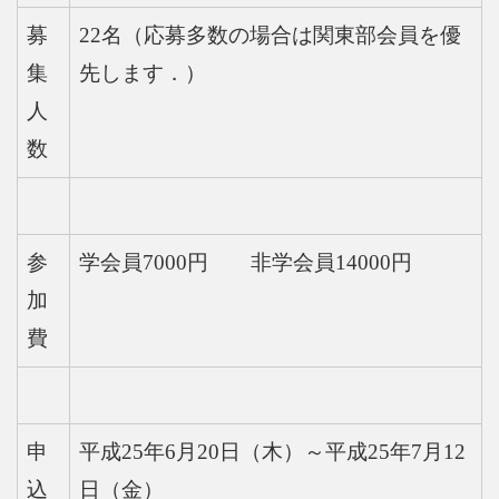
募
22名（応募多数の場合は関東部会員を優
集
先します．）
人
数
参
学会員7000円 非学会員14000円
加
費
申
平成25年6月20日（木）～平成25年7月12
込
日（金）