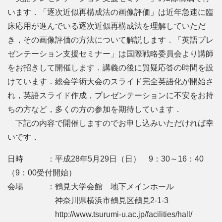
います．「逐次近似再構成法の画像評価」は近年急速に臨
床応用が進んでいる逐次近似再構成法を理解していただ
き，その画像評価の方法について解説します．「英語プレ
ゼンテーション支援セミナー」は国際戦略委員会より講師
をお招きして開催します．講義の後に質疑応答の時間を設
けています．総会学術大会のスライド完全英語化が開始さ
れ，英語スライド作成，プレゼンテーションに不安をお持
ちの方など，多くの方の参加を期待しています．
下記の内容で開催しますのでお申し込みいただければ幸
いです．
日時 ：平成28年5月29日（日） 9：30～16：40
（9：00受付開始）
会場 ：鶴見大学会館 地下メインホール
神奈川県横浜市鶴見区鶴見2-1-3
http://www.tsurumi-u.ac.jp/facilities/hall/