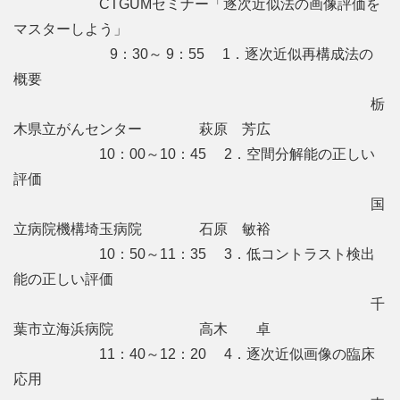
CTGUMセミナー「逐次近似法の画像評価を
マスターしよう」
9：30～ 9：55 1．逐次近似再構成法の
概要
栃
木県立がんセンター 萩原 芳広
10：00～10：45 2．空間分解能の正しい
評価
国
立病院機構埼玉病院 石原 敏裕
10：50～11：35 3．低コントラスト検出
能の正しい評価
千
葉市立海浜病院 高木 卓
11：40～12：20 4．逐次近似画像の臨床
応用